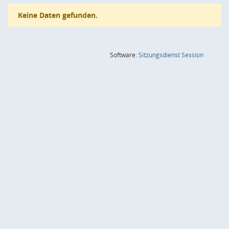
Keine Daten gefunden.
(Wird in
Software:
Sitzungsdienst
Session