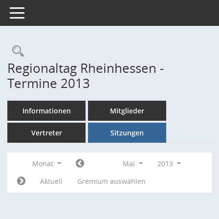
Toggle navigation
Rechercheauswahl
Regionaltag Rheinhessen -
Termine 2013
Informationen
Mitglieder
Vertreter
Sitzungen
Monat
Mai
2013
Aktuell
Gremium auswählen