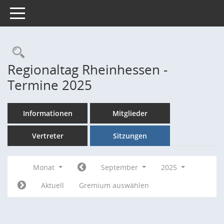
Toggle navigation
Rechercheauswahl
Regionaltag Rheinhessen -
Termine 2025
Informationen
Mitglieder
Vertreter
Sitzungen
Monat
September
2025
Aktuell
Gremium auswählen