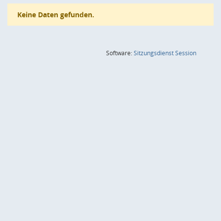
Keine Daten gefunden.
(Wird in
Software:
Sitzungsdienst
Session