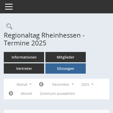
Toggle navigation
Rechercheauswahl
Regionaltag Rheinhessen -
Termine 2025
Informationen
Mitglieder
Vertreter
Sitzungen
Monat
Dezember
2025
Aktuell
Gremium auswählen