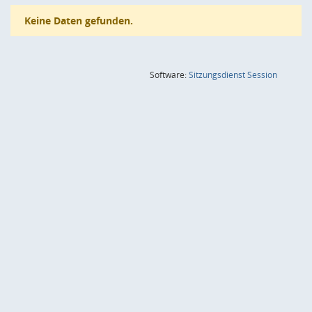
Keine Daten gefunden.
(Wird in
Software:
Sitzungsdienst
Session