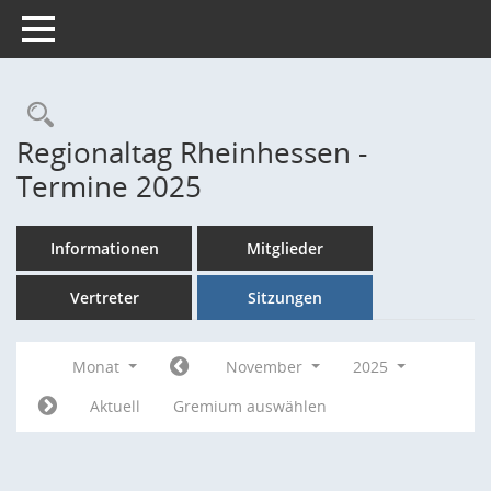
Toggle navigation
Rechercheauswahl
Regionaltag Rheinhessen -
Termine 2025
Informationen
Mitglieder
Vertreter
Sitzungen
Monat
November
2025
Aktuell
Gremium auswählen