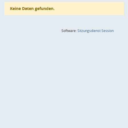
Keine Daten gefunden.
(Wird in
Software:
Sitzungsdienst
Session