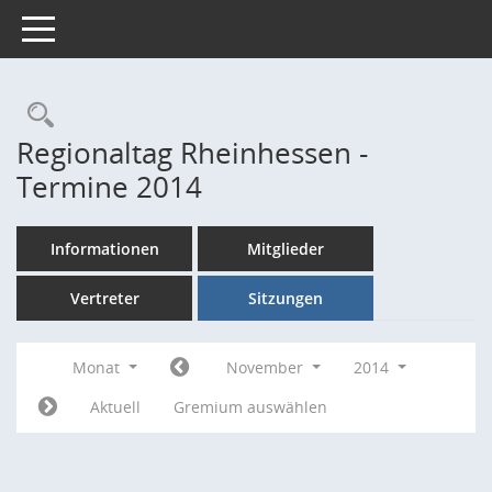
Toggle navigation
Rechercheauswahl
Regionaltag Rheinhessen -
Termine 2014
Informationen
Mitglieder
Vertreter
Sitzungen
Monat
November
2014
Aktuell
Gremium auswählen