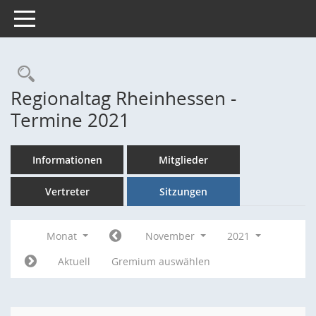
Toggle navigation
Rechercheauswahl
Regionaltag Rheinhessen -
Termine 2021
Informationen
Mitglieder
Vertreter
Sitzungen
Monat
November
2021
Aktuell
Gremium auswählen