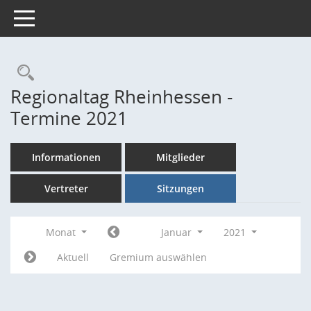
Toggle navigation
Rechercheauswahl
Regionaltag Rheinhessen -
Termine 2021
Informationen
Mitglieder
Vertreter
Sitzungen
Monat
Januar
2021
Aktuell
Gremium auswählen