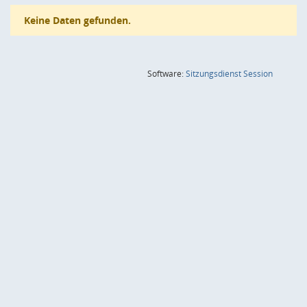
Keine Daten gefunden.
(Wird in
Software:
Sitzungsdienst
Session