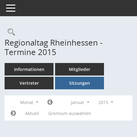
Toggle navigation
Rechercheauswahl
Regionaltag Rheinhessen -
Termine 2015
Informationen
Mitglieder
Vertreter
Sitzungen
Monat
Januar
2015
Aktuell
Gremium auswählen