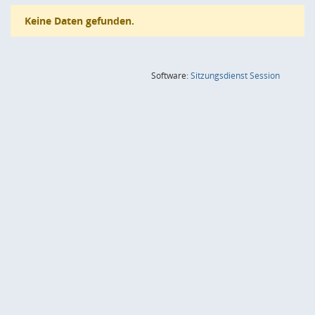
Keine Daten gefunden.
(Wird in
Software:
Sitzungsdienst
Session