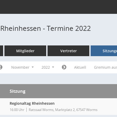
 Rheinhessen - Termine 2022
Mitglieder
Vertreter
Sitzung
November
2022
Aktuell
Gremium au
Sitzung
Regionaltag Rheinhessen
16:00 Uhr
Ratssaal Worms, Marktplatz 2, 67547 Worms