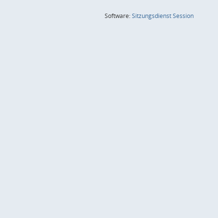
(Wird in
Software:
Sitzungsdienst
Session