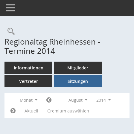
Toggle navigation
Rechercheauswahl
Regionaltag Rheinhessen -
Termine 2014
Informationen
Mitglieder
Vertreter
Sitzungen
Monat
August
2014
Aktuell
Gremium auswählen