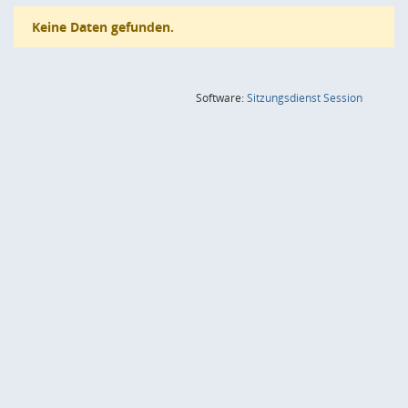
Keine Daten gefunden.
(Wird in
Software:
Sitzungsdienst
Session