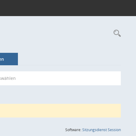
Rec
en
swählen
(Wird in
Software:
Sitzungsdienst
Session