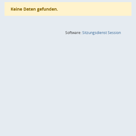
Keine Daten gefunden.
(Wird in
Software:
Sitzungsdienst
Session