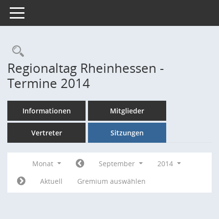
Toggle navigation
Rechercheauswahl
Regionaltag Rheinhessen -
Termine 2014
Informationen
Mitglieder
Vertreter
Sitzungen
Monat
September
2014
Aktuell
Gremium auswählen