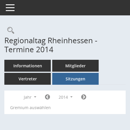
Toggle navigation
Rechercheauswahl
Regionaltag Rheinhessen -
Termine 2014
Informationen
Mitglieder
Vertreter
Sitzungen
Jahr
2014
Gremium auswählen