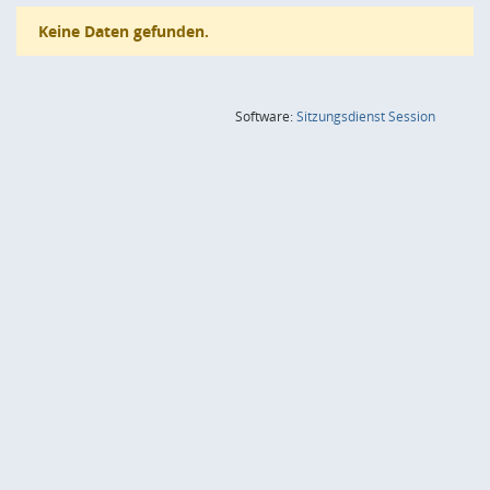
Keine Daten gefunden.
(Wird in
Software:
Sitzungsdienst
Session