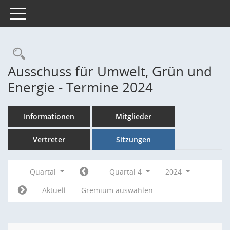
Toggle navigation
Rechercheauswahl
Ausschuss für Umwelt, Grün und
Energie - Termine 2024
Informationen
Mitglieder
Vertreter
Sitzungen
Quartal
Quartal 4
2024
Aktuell
Gremium auswählen