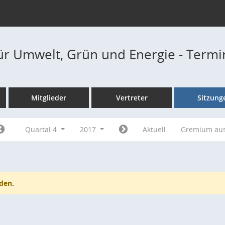
ür Umwelt, Grün und Energie - Term
Mitglieder
Vertreter
Sitzung
Quartal 4
2017
Aktuell
Gremium au
den.