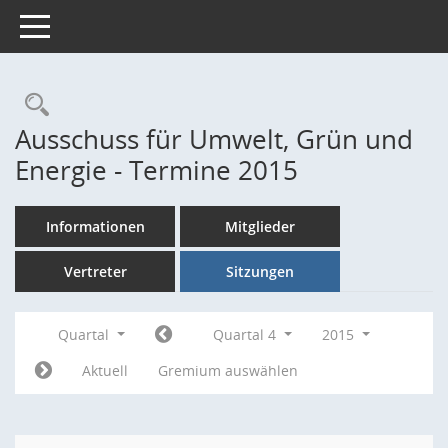
Toggle navigation
Rechercheauswahl
Ausschuss für Umwelt, Grün und
Energie - Termine 2015
Informationen
Mitglieder
Vertreter
Sitzungen
Quartal
Quartal 4
2015
Aktuell
Gremium auswählen