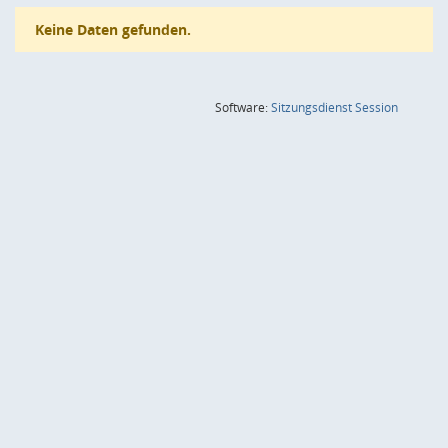
Keine Daten gefunden.
(Wird in
Software:
Sitzungsdienst
Session