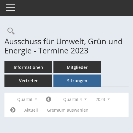
Toggle navigation
Rechercheauswahl
Ausschuss für Umwelt, Grün und
Energie - Termine 2023
Informationen
Mitglieder
Vertreter
Sitzungen
Quartal
Quartal 4
2023
Aktuell
Gremium auswählen