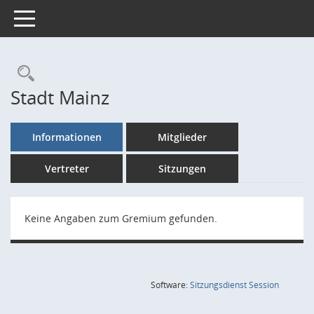
Toggle navigation
Rechercheauswahl
Stadt Mainz
Informationen
Mitglieder
Vertreter
Sitzungen
Keine Angaben zum Gremium gefunden.
(Wird in
Software:
Sitzungsdienst
Session