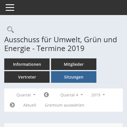
Toggle navigation
Rechercheauswahl
Ausschuss für Umwelt, Grün und
Energie - Termine 2019
Informationen
Mitglieder
Vertreter
Sitzungen
Quartal
Quartal 4
2019
Aktuell
Gremium auswählen