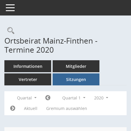
Toggle navigation
Rechercheauswahl
Ortsbeirat Mainz-Finthen -
Termine 2020
Informationen
Mitglieder
Vertreter
Sitzungen
Quartal
Quartal 1
2020
Aktuell
Gremium auswählen