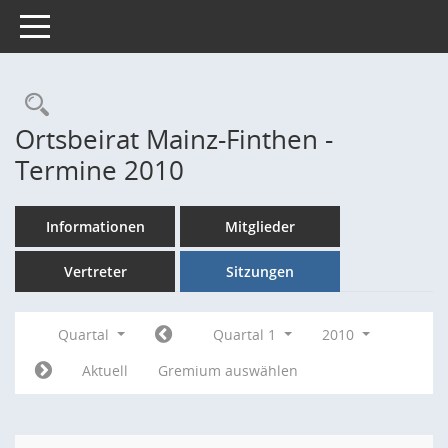
Toggle navigation
Rechercheauswahl
Ortsbeirat Mainz-Finthen -
Termine 2010
Informationen
Mitglieder
Vertreter
Sitzungen
Quartal
Quartal 1
2010
Aktuell
Gremium auswählen