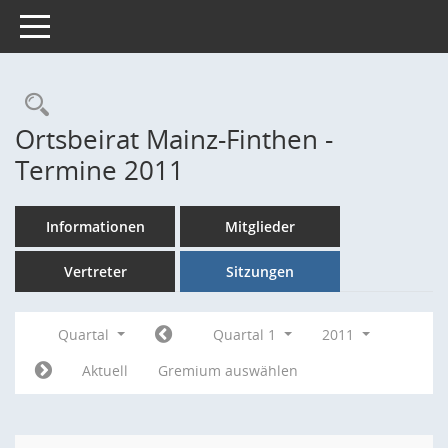
Toggle navigation
Rechercheauswahl
Ortsbeirat Mainz-Finthen -
Termine 2011
Informationen
Mitglieder
Vertreter
Sitzungen
Quartal
Quartal 1
2011
Aktuell
Gremium auswählen