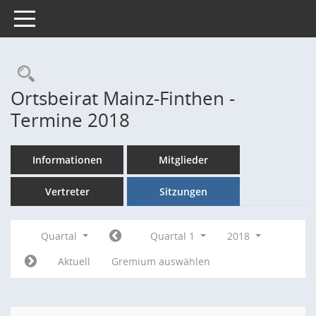
Toggle navigation
Rechercheauswahl
Ortsbeirat Mainz-Finthen -
Termine 2018
Informationen
Mitglieder
Vertreter
Sitzungen
Quartal
Quartal 1
2018
Aktuell
Gremium auswählen