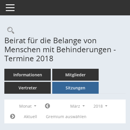
Toggle navigation
Rechercheauswahl
Beirat für die Belange von
Menschen mit Behinderungen -
Termine 2018
Informationen
Mitglieder
Vertreter
Sitzungen
Monat
März
2018
Aktuell
Gremium auswählen