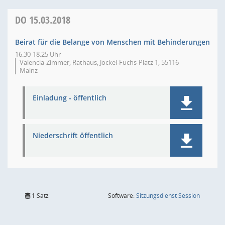
DO
15.03.2018
Beirat für die Belange von Menschen mit Behinderungen
16:30-18:25 Uhr
Valencia-Zimmer, Rathaus, Jockel-Fuchs-Platz 1, 55116
Mainz
Einladung - öffentlich
Niederschrift öffentlich
(Wird in
1 Satz
Software:
Sitzungsdienst
Session