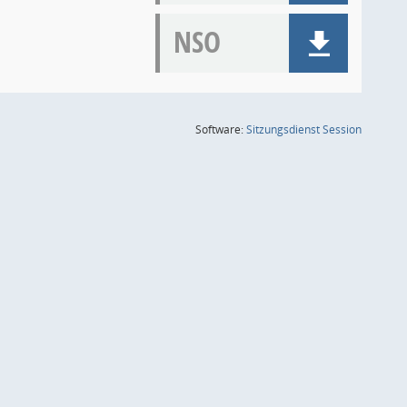
NSO
(Wird in
Software:
Sitzungsdienst
Session