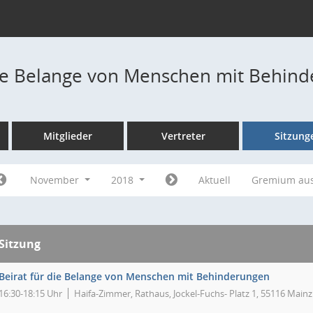
die Belange von Menschen mit Behin
Mitglieder
Vertreter
Sitzung
November
2018
Aktuell
Gremium au
Sitzung
Beirat für die Belange von Menschen mit Behinderungen
16:30-18:15 Uhr
Haifa-Zimmer, Rathaus, Jockel-Fuchs- Platz 1, 55116 Mainz