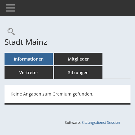
Toggle navigation
Rechercheauswahl
Stadt Mainz
Informationen
Mitglieder
Vertreter
Sitzungen
Keine Angaben zum Gremium gefunden.
(Wird in
Software:
Sitzungsdienst
Session