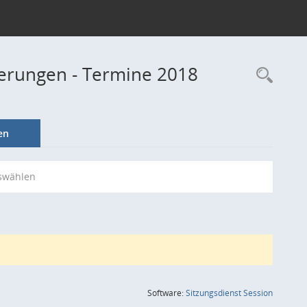
derungen - Termine 2018
Rec
en
swählen
(Wird in
Software:
Sitzungsdienst
Session