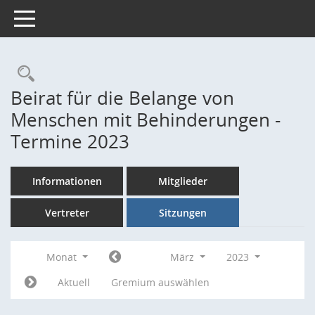
Toggle navigation
Rechercheauswahl
Beirat für die Belange von
Menschen mit Behinderungen -
Termine 2023
Informationen
Mitglieder
Vertreter
Sitzungen
Monat
März
2023
Aktuell
Gremium auswählen