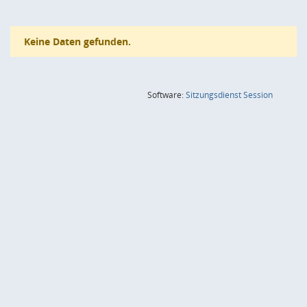
Keine Daten gefunden.
(Wird in
Software:
Sitzungsdienst
Session