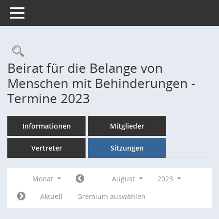
Toggle navigation
Rechercheauswahl
Beirat für die Belange von
Menschen mit Behinderungen -
Termine 2023
Informationen
Mitglieder
Vertreter
Sitzungen
Monat
August
2023
Aktuell
Gremium auswählen