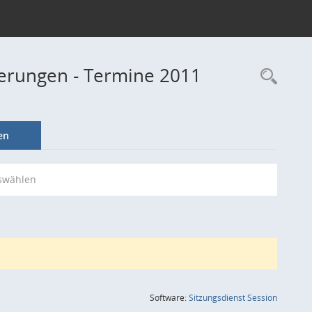
derungen - Termine 2011
Rec
en
swählen
(Wird in
Software:
Sitzungsdienst
Session