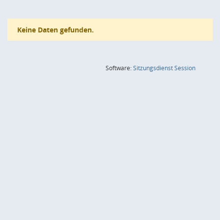
Keine Daten gefunden.
(Wird in
Software:
Sitzungsdienst
Session