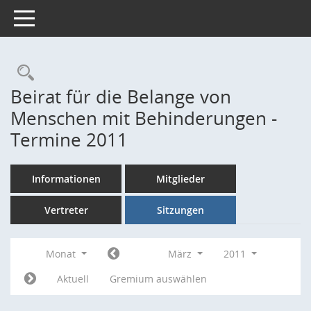
Toggle navigation
Rechercheauswahl
Beirat für die Belange von
Menschen mit Behinderungen -
Termine 2011
Informationen
Mitglieder
Vertreter
Sitzungen
Monat
März
2011
Aktuell
Gremium auswählen