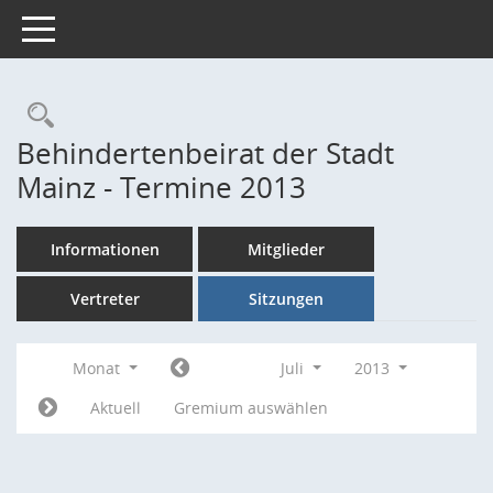
Toggle navigation
Rechercheauswahl
Behindertenbeirat der Stadt
Mainz - Termine 2013
Informationen
Mitglieder
Vertreter
Sitzungen
Monat
Juli
2013
Aktuell
Gremium auswählen