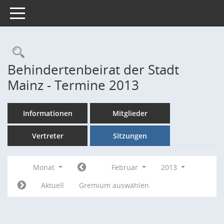
Toggle navigation
Rechercheauswahl
Behindertenbeirat der Stadt
Mainz - Termine 2013
Informationen
Mitglieder
Vertreter
Sitzungen
Monat
Februar
2013
Aktuell
Gremium auswählen