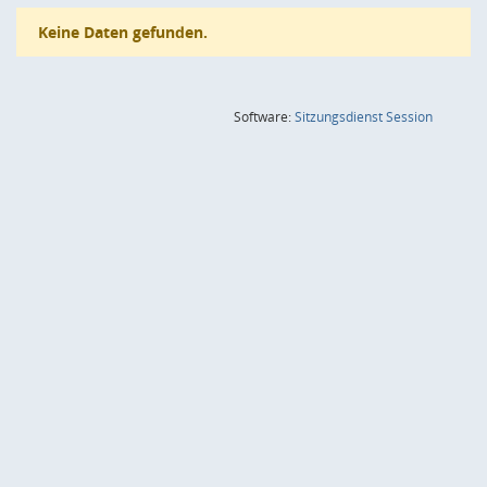
Keine Daten gefunden.
(Wird in
Software:
Sitzungsdienst
Session