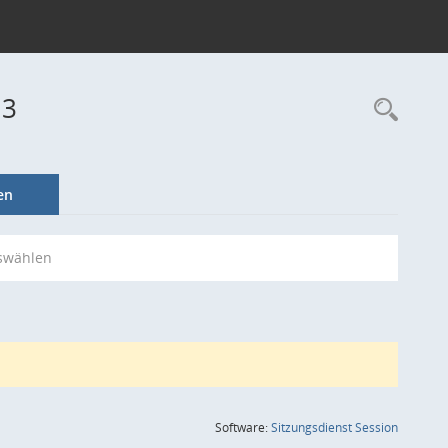
13
Rec
en
swählen
(Wird in
Software:
Sitzungsdienst
Session