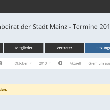
beirat der Stadt Mainz - Termine 20
Mitglieder
Vertreter
Sitzung
Oktober
2013
Aktuell
Gremium au
den.