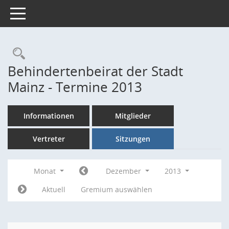
Toggle navigation
Rechercheauswahl
Behindertenbeirat der Stadt
Mainz - Termine 2013
Informationen
Mitglieder
Vertreter
Sitzungen
Monat
Dezember
2013
Aktuell
Gremium auswählen