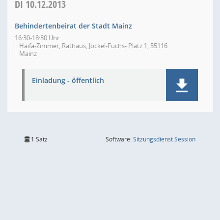
DI
10.12.2013
Behindertenbeirat der Stadt Mainz
16:30-18:30 Uhr
Haifa-Zimmer, Rathaus, Jockel-Fuchs- Platz 1, 55116
Mainz
Einladung - öffentlich
(Wird in
1 Satz
Software:
Sitzungsdienst
Session