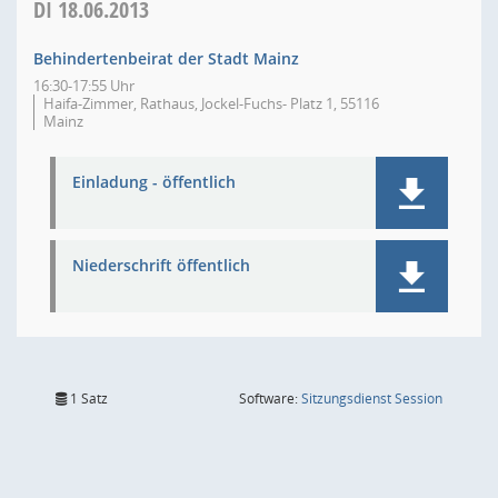
DI
18.06.2013
Behindertenbeirat der Stadt Mainz
16:30-17:55 Uhr
Haifa-Zimmer, Rathaus, Jockel-Fuchs- Platz 1, 55116
Mainz
Einladung - öffentlich
Niederschrift öffentlich
(Wird in
1 Satz
Software:
Sitzungsdienst
Session