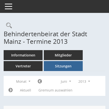
Toggle navigation
Rechercheauswahl
Behindertenbeirat der Stadt
Mainz - Termine 2013
Informationen
Mitglieder
Vertreter
Sitzungen
Monat
Juni
2013
Aktuell
Gremium auswählen