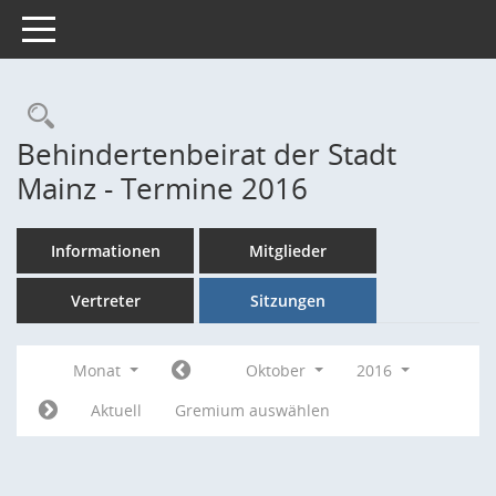
Toggle navigation
Rechercheauswahl
Behindertenbeirat der Stadt
Mainz - Termine 2016
Informationen
Mitglieder
Vertreter
Sitzungen
Monat
Oktober
2016
Aktuell
Gremium auswählen