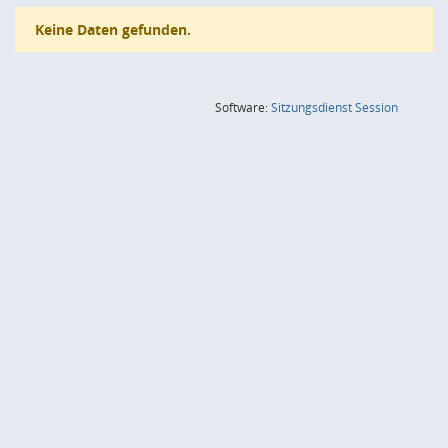
Keine Daten gefunden.
(Wird in
Software:
Sitzungsdienst
Session