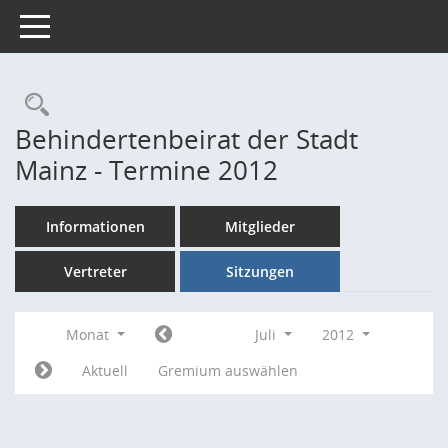
Toggle navigation
Rechercheauswahl
Behindertenbeirat der Stadt
Mainz - Termine 2012
Informationen
Mitglieder
Vertreter
Sitzungen
Monat
Juli
2012
Aktuell
Gremium auswählen