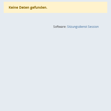
Keine Daten gefunden.
(Wird in
Software:
Sitzungsdienst
Session