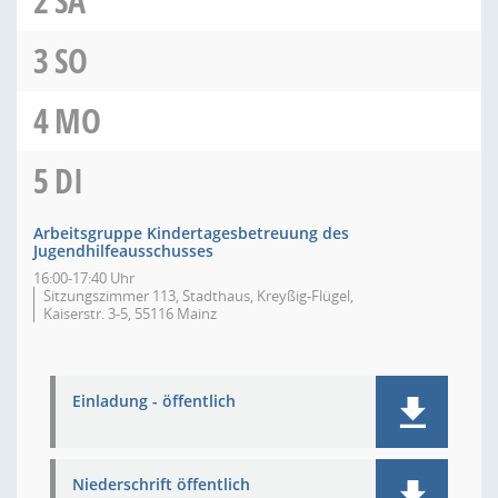
2
SA
3
SO
4
MO
5
DI
Arbeitsgruppe Kindertagesbetreuung des
Jugendhilfeausschusses
16:00-17:40 Uhr
Sitzungszimmer 113, Stadthaus, Kreyßig-Flügel,
Kaiserstr. 3-5, 55116 Mainz
Einladung - öffentlich
Niederschrift öffentlich