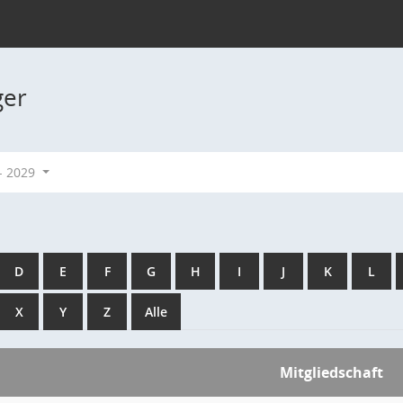
ger
- 2029
D
E
F
G
H
I
J
K
L
X
Y
Z
Alle
Mitgliedschaft