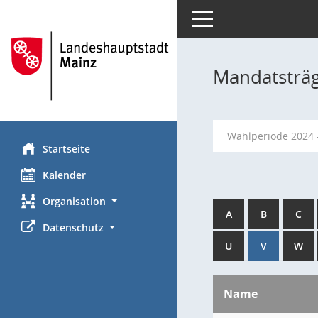
Toggle navigation
Mandatsträ
Wahlperiode 2024 
Startseite
Kalender
Organisation
A
B
C
Datenschutz
U
V
W
Name