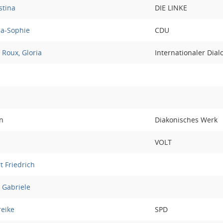
stina
DIE LINKE
na-Sophie
CDU
Roux, Gloria
Internationaler Dial
n
Diakonisches Werk
VOLT
t Friedrich
 Gabriele
reike
SPD