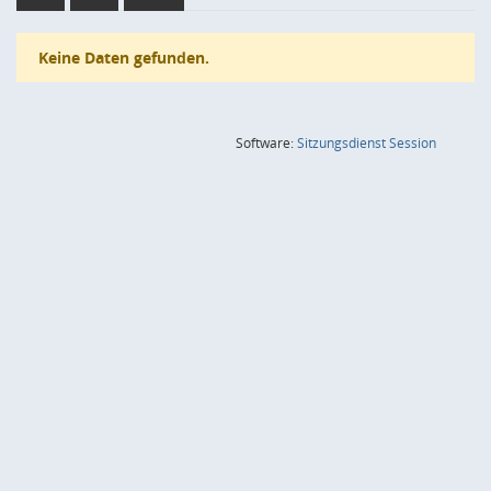
Keine Daten gefunden.
(Wird in
Software:
Sitzungsdienst
Session