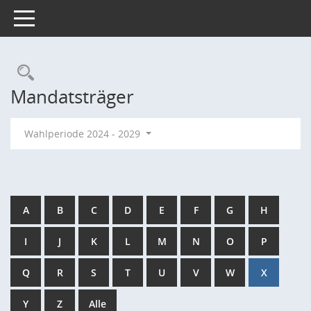
Toggle navigation
Rechercheauswahl
Mandatsträger
Wahlperiode 2024 - 2029
A
B
C
D
E
F
G
H
I
J
K
L
M
N
O
P
Q
R
S
T
U
V
W
X
Y
Z
Alle