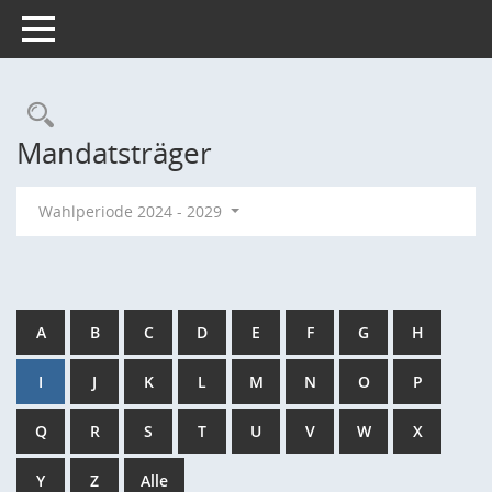
Toggle navigation
Rechercheauswahl
Mandatsträger
Wahlperiode 2024 - 2029
A
B
C
D
E
F
G
H
I
J
K
L
M
N
O
P
Q
R
S
T
U
V
W
X
Y
Z
Alle