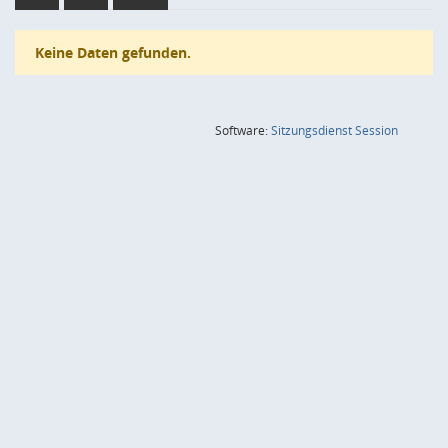
Keine Daten gefunden.
(Wird in
Software:
Sitzungsdienst
Session