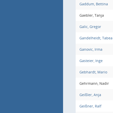
Gaddum, Bettina
Gaebler, Tanja
Galic, Gregor
Gandelheidt, Tabea
Ganovic, Irma
Gasteier, Inge
Gebhardt, Mario
Gehrmann, Nadir
Geißler, Anja
Geißner, Ralf