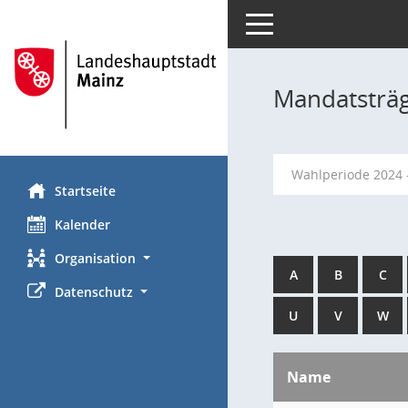
Toggle navigation
Mandatsträ
Wahlperiode 2024 
Startseite
Kalender
Organisation
A
B
C
Datenschutz
U
V
W
Name