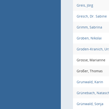
Greis, Jörg
Gresch, Dr. Sabine
Grimm, Sabrina
Groben, Nikolai
Groden-Kranich, Ur
Grosse, Marianne
Großer, Thomas
Grunwald, Karin
Grünebach, Natasc
Grünwald, Sonja