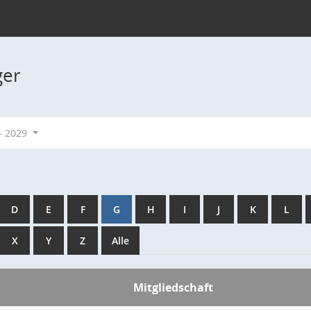
ger
- 2029
D
E
F
G
H
I
J
K
L
X
Y
Z
Alle
Mitgliedschaft