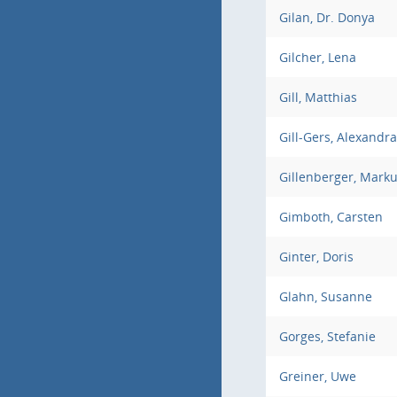
Gilan, Dr. Donya
Gilcher, Lena
Gill, Matthias
Gill-Gers, Alexandra
Gillenberger, Mark
Gimboth, Carsten
Ginter, Doris
Glahn, Susanne
Gorges, Stefanie
Greiner, Uwe