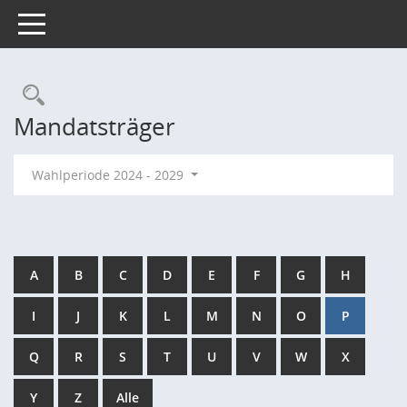
Toggle navigation
Rechercheauswahl
Mandatsträger
Wahlperiode 2024 - 2029
A
B
C
D
E
F
G
H
I
J
K
L
M
N
O
P
Q
R
S
T
U
V
W
X
Y
Z
Alle