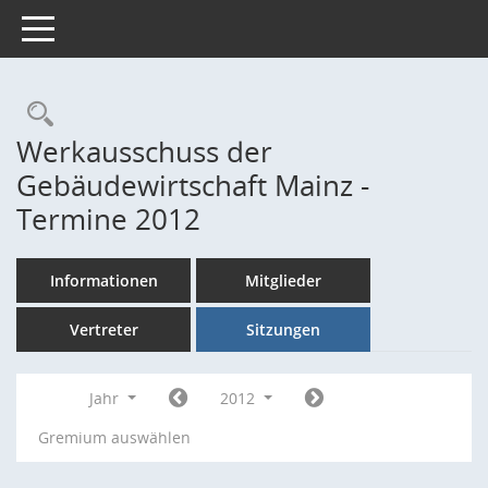
Toggle navigation
Rechercheauswahl
Werkausschuss der
Gebäudewirtschaft Mainz -
Termine 2012
Informationen
Mitglieder
Vertreter
Sitzungen
Jahr
2012
Gremium auswählen