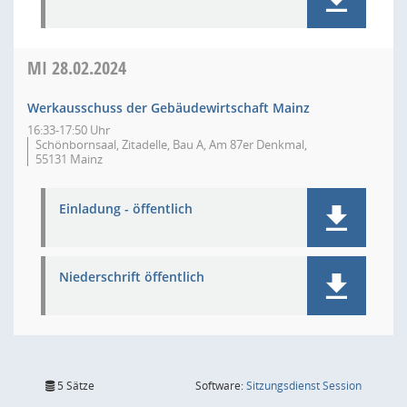
MI
28.02.2024
Werkausschuss der Gebäudewirtschaft Mainz
16:33-17:50 Uhr
Schönbornsaal, Zitadelle, Bau A, Am 87er Denkmal,
55131 Mainz
Einladung - öffentlich
Niederschrift öffentlich
(Wird in
5 Sätze
Software:
Sitzungsdienst
Session