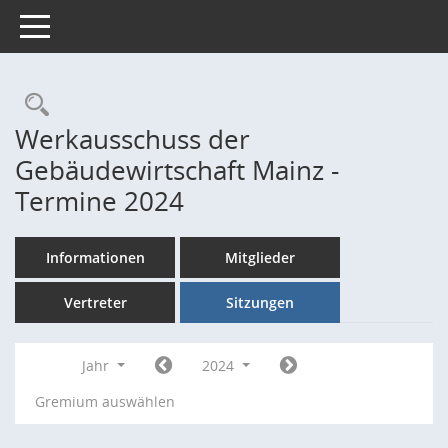
Toggle navigation
Rechercheauswahl
Werkausschuss der
Gebäudewirtschaft Mainz -
Termine 2024
Informationen
Mitglieder
Vertreter
Sitzungen
Jahr
2024
Gremium auswählen