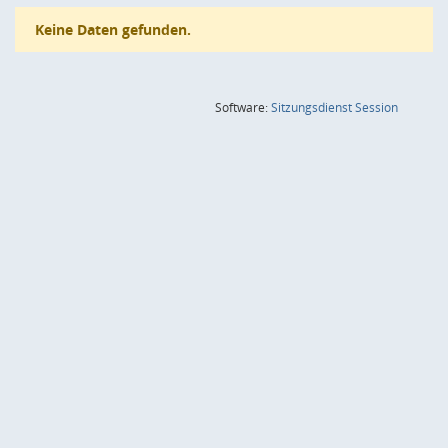
Keine Daten gefunden.
(Wird in
Software:
Sitzungsdienst
Session