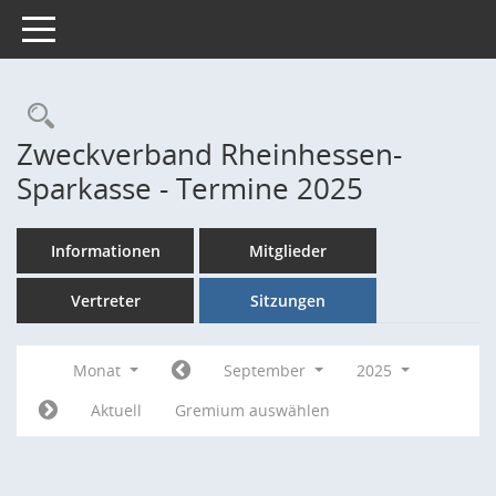
Toggle navigation
Rechercheauswahl
Zweckverband Rheinhessen-
Sparkasse - Termine 2025
Informationen
Mitglieder
Vertreter
Sitzungen
Monat
September
2025
Aktuell
Gremium auswählen