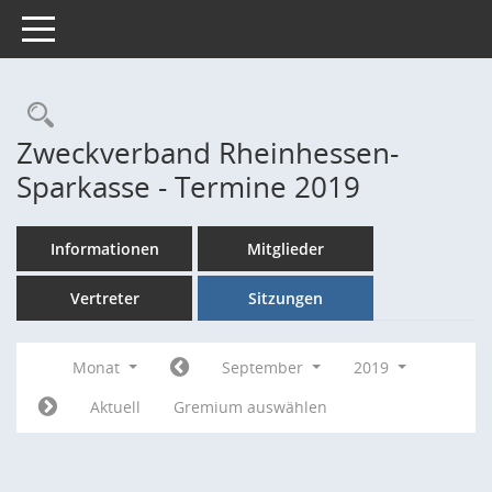
Toggle navigation
Rechercheauswahl
Zweckverband Rheinhessen-
Sparkasse - Termine 2019
Informationen
Mitglieder
Vertreter
Sitzungen
Monat
September
2019
Aktuell
Gremium auswählen