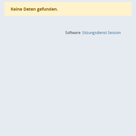
Keine Daten gefunden.
(Wird in
Software:
Sitzungsdienst
Session