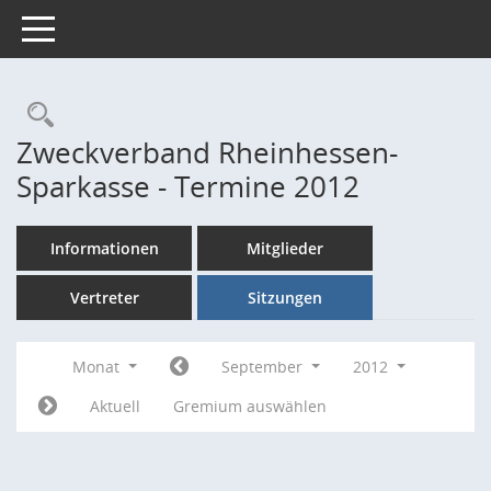
Toggle navigation
Rechercheauswahl
Zweckverband Rheinhessen-
Sparkasse - Termine 2012
Informationen
Mitglieder
Vertreter
Sitzungen
Monat
September
2012
Aktuell
Gremium auswählen