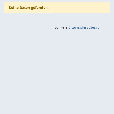
Keine Daten gefunden.
(Wird in
Software:
Sitzungsdienst
Session