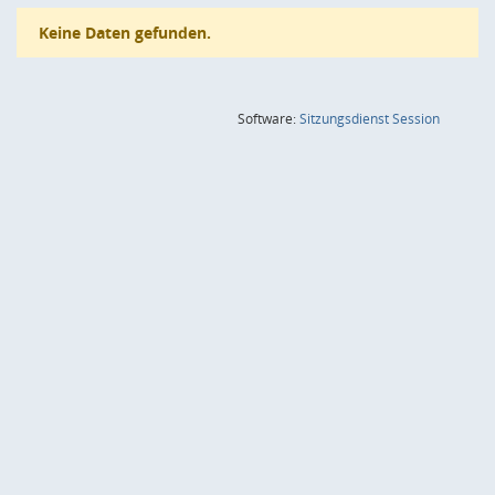
Keine Daten gefunden.
(Wird in
Software:
Sitzungsdienst
Session