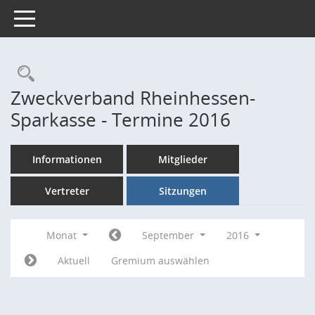
Toggle navigation
Rechercheauswahl
Zweckverband Rheinhessen-
Sparkasse - Termine 2016
Informationen
Mitglieder
Vertreter
Sitzungen
Monat
September
2016
Aktuell
Gremium auswählen